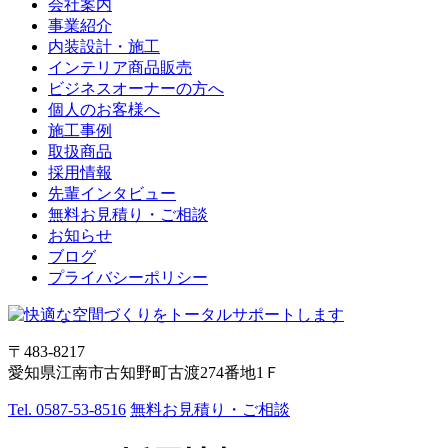
会社案内
事業紹介
内装設計・施工
インテリア商品販売
ビジネスオーナーの方へ
個人のお客様へ
施工事例
取扱商品
採用情報
先輩インタビュー
無料お見積り・ご相談
お知らせ
ブログ
プライバシーポリシー
〒483-8217
愛知県江南市古知野町古渡274番地1Ｆ
Tel. 0587-53-8516
無料お見積り・ご相談