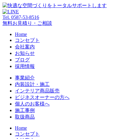
Tel. 0587-53-8516
無料お見積り・ご相談
Home
コンセプト
会社案内
お知らせ
ブログ
採用情報
事業紹介
内装設計・施工
インテリア商品販売
ビジネスオーナーの方へ
個人のお客様へ
施工事例
取扱商品
Home
コンセプト